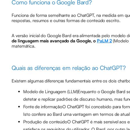
Como funciona o Google Bard?
Funciona de forma semelhante ao ChatGPT, na medida em q
respostas, resumos e outras formas de conteúdo escrito.
A versão inicial do Google Bard era alimentada pelo modelo
de linguagem mais avançado da Google, o
PaLM 2
(Modelo 
matemática.
Quais as diferenças em relação ao ChatGPT?
Existem algumas diferenças fundamentais entre os dois chat
Modelo de Linguagem (LLM)Enquanto o Google Bard se ba
detetar e replicar padrões de discurso humano, mas f
Fonte de informaçãoO ChatGPT foi concebido para forne
Isto confere ao Bard uma vantagem em termos de atua
Produção de conteúdoO ChatGPT é mais sensível aos estil
satisfaça os requisitos do utilizador. O Bard, por outro