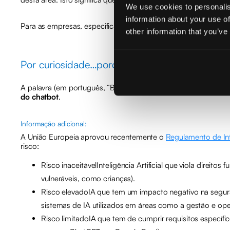
We use cookies to personalis
information about your use of
Para as empresas, especificamente, a melhor solução para as 
other information that you’ve
Por curiosidade…porquê o nome “Bard”?
A palavra (em português, “Bardo”) significa “poeta” e refere-
do chatbot
.
Informação adicional:
A União Europeia aprovou recentemente o
Regulamento de Inte
risco:
Risco inaceitávelInteligência Artificial que viola direi
vulneráveis, como crianças).
Risco elevadoIA que tem um impacto negativo na segura
sistemas de IA utilizados em áreas como a gestão e operaç
Risco limitadoIA que tem de cumprir requisitos específi