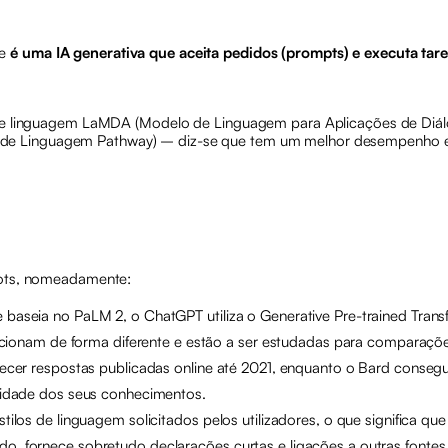
ue
é uma IA generativa que aceita pedidos (prompts) e executa tare
 de linguagem LaMDA (Modelo de Linguagem para Aplicações de Diálo
de Linguagem Pathway) – diz-se que tem um melhor desempenho em ta
bots, nomeadamente:
seia no PaLM 2, o ChatGPT utiliza o Generative Pre-trained Transf
uncionam de forma diferente e estão a ser estudadas para comparaç
cer respostas publicadas online até 2021, enquanto o Bard consegu
lidade dos seus conhecimentos.
os de linguagem solicitados pelos utilizadores, o que significa que
 lado, fornece sobretudo declarações curtas e ligações a outras fonte