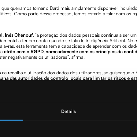
 que queríamos tornar o Bard mais amplamente disponível, incluindo
olíticos. Como parte desse processo, temos estado a falar com os r
al, Inés Chenouf
, “a proteção dos dados pessoais continua a ser u
ental a ter em conta quando se fala de Inteligência Artificial. No 
avras, esta ferramenta tem a capacidade de aprender com os dados
ia
atrito com o RGPD, nomeadamente com os princípios da confide
ar negativamente os utilizadores”, afirma.
 na recolha e utilização dos dados dos utilizadores, se quiser que o 
ana das autoridades de controlo locais para limitar os riscos e e
te após a
decisão da Comissão Europeia, a 10 de julho de 2023, d
pela Bard podem ser transferidos para filiais nos EUA. É por isso qu
Details
gle Bard são muito seguros, porque não utilizam tecnologias tradic
ança virão de questões de privacidade.