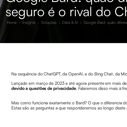
seguro é o rival do 
Home
›
Insights
›
Soluções
›
Data & AI
›
Google Bard: quão difere
Na sequência do ChatGPT, da OpenAI, e do Bing Chat, da Mic
Lançado em março de 2023 e até agora presente em mais de 
devido a questões de privacidade
. Falaremos disso mais à fre
Mas como funciona exatamente o Bard? O que o diferencia do
Estas são as perguntas a que responderemos ao longo deste a