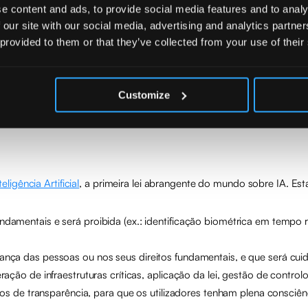
e content and ads, to provide social media features and to analy
 our site with our social media, advertising and analytics partn
questões de privacidade é executar a IA no local, nos seus servido
 provided to them or that they’ve collected from your use of their
Customize
se especificamente a
William Shakespeare
, conhecido como “o Bardo 
ligência Artificial
, a primeira lei abrangente do mundo sobre IA. Esta
tos fundamentais e será proibida (ex.: identificação biométrica em tem
nça das pessoas ou nos seus direitos fundamentais, e que será cui
ão de infraestruturas críticas, aplicação da lei, gestão de controlos 
cos de transparência, para que os utilizadores tenham plena consciê