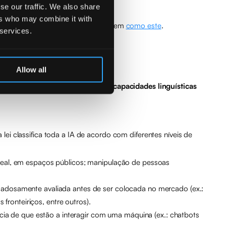
se our traffic. We also share
ers who may combine it with
res, utilizando um modelo de linguagem
como este
.
 services.
Allow all
de Avon”. O objetivo é realçar as
capacidades linguísticas
 lei classifica toda a IA de acordo com diferentes níveis de
po real, em espaços públicos; manipulação de pessoas
dadosamente avaliada antes de ser colocada no mercado (ex.:
fronteiriços, entre outros).
ncia de que estão a interagir com uma máquina (ex.: chatbots