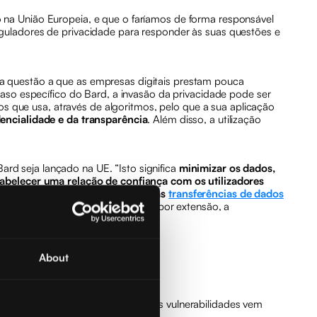
 na União Europeia, e que o faríamos de forma responsável
eguladores de privacidade para responder às suas questões e
ma questão a que as empresas digitais prestam pouca
caso específico do Bard, a invasão da privacidade pode ser
 que usa, através de algoritmos, pelo que a sua aplicação
ncialidade e da transparência
. Além disso, a utilização
Bard seja lançado na UE. “Isto significa
minimizar os dados,
stabelecer uma relação de confiança com os utilizadores
e adotar uma nova decisão sobre as
transferências de dados
e a proteção dos dados pessoais e, por extensão, a
About
ionais como o SQL, e a maioria das vulnerabilidades vem