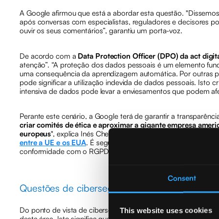
A Google afirmou que está a abordar esta questão. "Dissemos
após conversas com especialistas, reguladores e decisores p
ouvir os seus comentários”, garantiu um porta-voz.
De acordo com a
Data Protection Officer (DPO) da act digit
atenção”. “A proteção dos dados pessoais é um elemento fundam
uma consequência da aprendizagem automática. Por outras pal
pode significar a utilização indevida de dados pessoais. Isto cr
intensiva de dados pode levar a enviesamentos que podem afet
Perante este cenário, a Google terá de garantir a transparência
criar comités de ética e aproximar a gigante empresa americ
europeus
", explica Inés Chenouf. “Isto é ainda mais importan
entre a UE e os EUA
. É seguro dizer que os dados utilizados 
conformidade com o RGPD é uma questão tão fundamental”.
Consent
Questões de cibersegurança
Do ponto de vista de cibersegurança, os chatbots como o Goo
This website uses cookies
desta área. Isto significa que todas as preocupações de segur