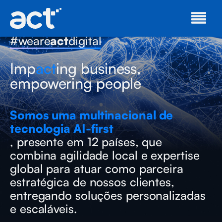
#weare
act
digital
Imp
act
ing business,
empowering people
Somos uma multinacional de
tecnologia AI-first
, presente em 12 países, que
combina agilidade local e expertise
global para atuar como parceira
estratégica de nossos clientes,
entregando soluções personalizadas
e escaláveis.