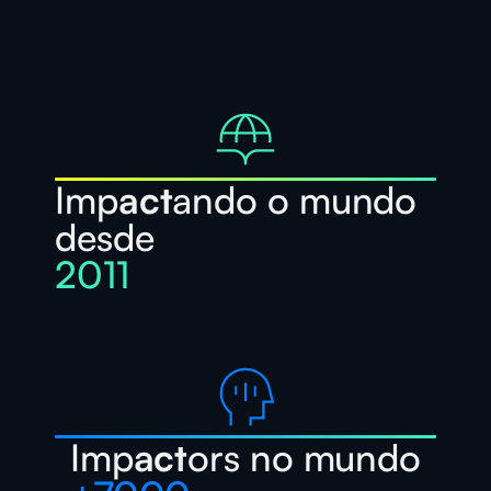
Imp
act
ando o mundo
desde
2011
Imp
act
ors no mundo