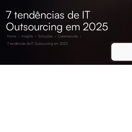
7 tendências de IT
Outsourcing em 2025
Home
›
Insights
›
Soluções
›
Cybersecurity
›
7 tendências de IT Outsourcing em 2025
Se existe setor profissional que tem sabido resistir aos mais
complexos e disruptivos eventos de escala mundial, é o do
IT.
Este mercado continua a crescer
, mesmo perante crises
políticas, económicas e energéticas, pandemias e alterações
climáticas, entre tantas outras adversidades.
No entanto, por ter de se adaptar constantemente a novos
desafios, o mercado IT continua a reinventar as suas