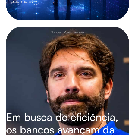
Leia mais
Notícias
,
Press releases
Em busca de eficiência,
os bancos avançam da