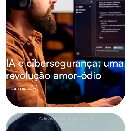
IA e cibersegurança: uma
revolução amor-ódio
Leia mais
Agile Development & Quality
,
Digital
Experience