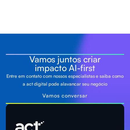
Vamos juntos criar
impacto AI-first
Entre em contato com nossos especialistas e saiba como
a act digital pode alavancar seu negócio
Vamos conversar