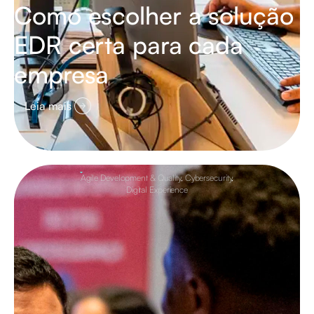
Como escolher a solução
EDR certa para cada
empresa
Leia mais
Agile Development & Quality
,
Cybersecurity
,
Digital Experience