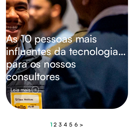
As 10 pessoas mais
influentes da tecnologia…
para os nossos
consultores
Leia mais
1
2
3
4
5
6
>