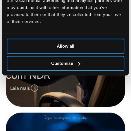
our social media, advertising and analytics partners who
may combine it with other information that you’ve
provided to them or that they’ve collected from your use
of their services.
Allow all
Melhorar a
cibersegurança de rede
Customize
com NDR
Leia mais
Agile Development & Quality