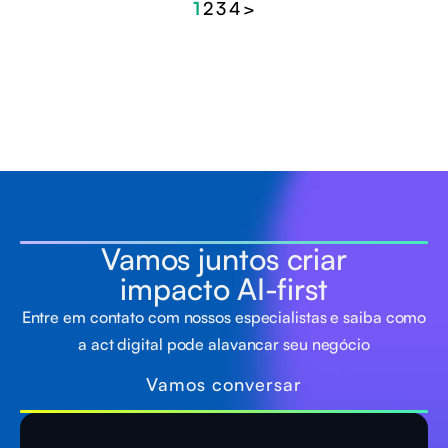
1
2
3
4
>
Vamos juntos criar
impacto AI-first
Entre em contato com nossos especialistas e saiba como
a act digital pode alavancar seu negócio
Vamos conversar