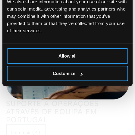
We also share information about your use of our site with
Leia mais
our social media, advertising and analytics partners who
may combine it with other information that you’ve
provided to them or that they’ve collected from your use
of their services.
Allow all
Customize
SUPORTE A OPERAÇÕES
ATRAVÉS DE EQUIPA EM
PORTUGAL
Leia mais