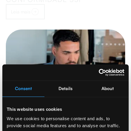
Leia mais
Consent
Details
About
DESENVOLVIMENTO DE
This website uses cookies
SOLUÇÕES DE GESTÃO DE
IDENTIDADE E CONTROLO DE
We use cookies to personalise content and ads, to
FRONTEIRAS
provide social media features and to analyse our traffic.