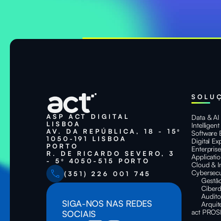
SOLU
ASP ACT DIGITAL
Data & AI
LISBOA
Intelligen
AV. DA REPÚBLICA, 18 - 15º
Software 
1050-191 LISBOA
Digital Ex
PORTO
Enterpris
R. DE RICARDO SEVERO, 3
Applicati
- 5º 4050-515 PORTO
Cloud & I
Cybersecu
(351) 226 001 745
Gestão
Ciberd
Audito
SIGA-NOS NAS REDES
Arquit
act PROS
SOCIAIS