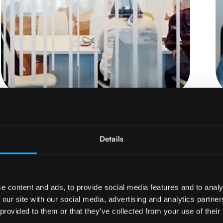
ANÁLISE DE RISCOS E
Details
CONFORMIDADE SSI
Leia mais
e content and ads, to provide social media features and to analy
 our site with our social media, advertising and analytics partn
 provided to them or that they’ve collected from your use of their