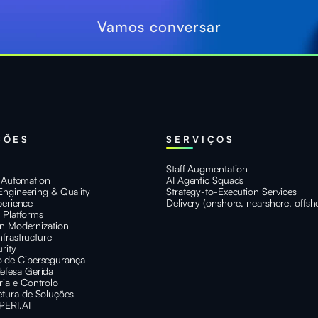
Vamos conversar
ÇÕES
SERVIÇOS
Staff Augmentation
t Automation
AI Agentic Squads
Engineering & Quality
Strategy-to-Execution Services
perience
Delivery (onshore, nearshore, offsh
e Platforms
on Modernization
nfrastructure
rity
 de Cibersegurança
efesa Gerida
ria e Controlo
etura de Soluções
PERI.AI