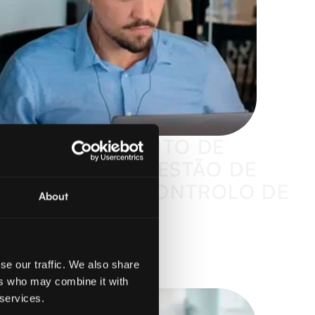
DESENVOLVIMENTO DE
SOLUÇÕES DE GESTÃO DE
IDENTIDADE E CONTROLO DE
About
FRONTEIRAS
Leia mais
se our traffic. We also share
ers who may combine it with
 services.