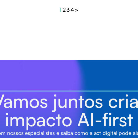
1
2
3
4
>
Vamos juntos cria
impacto AI-first
m nossos especialistas e saiba como a act digital pode a