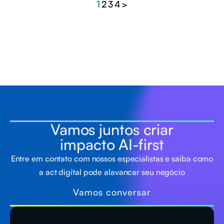
1
2
3
4
>
Vamos juntos criar
impacto AI-first
Entre em contato com nossos especialistas e saiba como
a act digital pode alavancar seu negócio
Vamos conversar