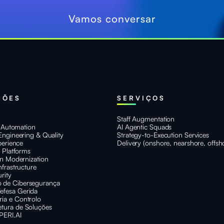
Vamos conversar
ÇÕES
SERVIÇOS
Staff Augmentation
t Automation
AI Agentic Squads
Engineering & Quality
Strategy-to-Execution Services
perience
Delivery (onshore, nearshore, offsh
e Platforms
on Modernization
nfrastructure
rity
 de Cibersegurança
efesa Gerida
ria e Controlo
etura de Soluções
PERI.AI