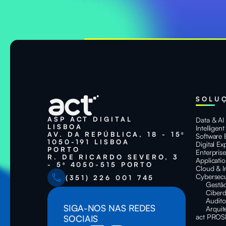
SOLU
ASP ACT DIGITAL
Data & AI
LISBOA
Intelligen
AV. DA REPÚBLICA, 18 - 15º
Software 
1050-191 LISBOA
Digital Ex
PORTO
Enterpris
R. DE RICARDO SEVERO, 3
Applicati
- 5º 4050-515 PORTO
Cloud & I
Cybersecu
(351) 226 001 745
Gestão
Ciberd
Audito
SIGA-NOS NAS REDES
Arquit
act PROS
SOCIAIS