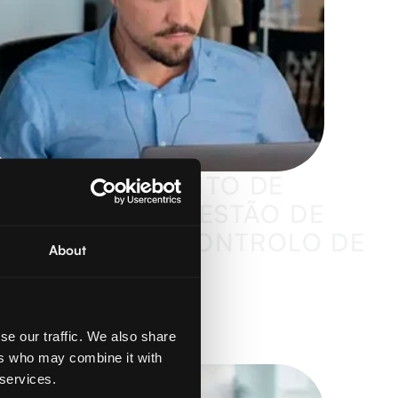
DESENVOLVIMENTO DE
SOLUÇÕES DE GESTÃO DE
IDENTIDADE E CONTROLO DE
About
FRONTEIRAS
Leia mais
se our traffic. We also share
ers who may combine it with
 services.