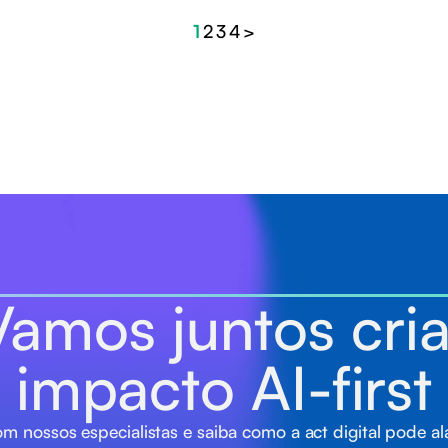
1
2
3
4
>
Vamos juntos cria
impacto AI-first
m nossos especialistas e saiba como a act digital pode a