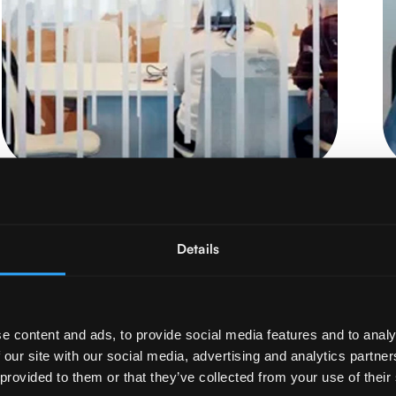
ANÁLISE DE RISCOS E
Details
CONFORMIDADE SSI
Leia mais
e content and ads, to provide social media features and to analy
 our site with our social media, advertising and analytics partn
 provided to them or that they’ve collected from your use of their